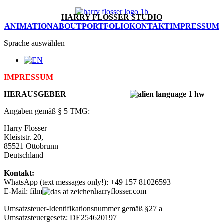
HARRY FLOSSER STUDIO
ANIMATION
ABOUT
PORTFOLIO
KONTAKT
IMPRESSUM
Sprache auswählen
IMPRESSUM
HERAUSGEBER
Angaben gemäß § 5 TMG:
Harry Flosser
Kleiststr. 20,
85521 Ottobrunn
Deutschland
Kontakt:
WhatsApp (text messages only!): +49 157 81026593
E-Mail: film
harryflosser.com
Umsatzsteuer-Identifikationsnummer gemäß §27 a
Umsatzsteuergesetz: DE254620197