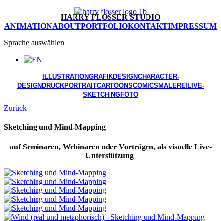
HARRY FLOSSER STUDIO
ANIMATION
ABOUT
PORTFOLIO
KONTAKT
IMPRESSUM
Sprache auswählen
ILLUSTRATION
GRAFIKDESIGN
CHARACTER-
DESIGN
DRUCK
PORTRAIT
CARTOONS
COMICS
MALEREI
LIVE-
SKETCHING
FOTO
Zurück
Sketching und Mind-Mapping
auf Seminaren, Webinaren oder Vorträgen, als visuelle Live-
Unterstützung