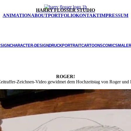
HARRY FLOSSER STUDIO
ANIMATION
ABOUT
PORTFOLIO
KONTAKT
IMPRESSUM
SIGN
CHARACTER-DESIGN
DRUCK
PORTRAIT
CARTOONS
COMICS
MALER
ROGER!
Zeitraffer-Zeichnen-Video gewidmet dem Hochzeitstag von Roger und 