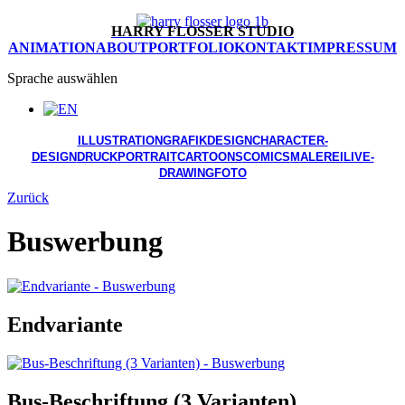
HARRY FLOSSER STUDIO
ANIMATION
ABOUT
PORTFOLIO
KONTAKT
IMPRESSUM
Sprache auswählen
ILLUSTRATION
GRAFIKDESIGN
CHARACTER-
DESIGN
DRUCK
PORTRAIT
CARTOONS
COMICS
MALEREI
LIVE-
DRAWING
FOTO
Zurück
Buswerbung
Endvariante
Bus-Beschriftung (3 Varianten)