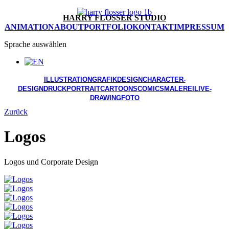
HARRY FLOSSER STUDIO
ANIMATION
ABOUT
PORTFOLIO
KONTAKT
IMPRESSUM
Sprache auswählen
ILLUSTRATION
GRAFIKDESIGN
CHARACTER-
DESIGN
DRUCK
PORTRAIT
CARTOONS
COMICS
MALEREI
LIVE-
DRAWING
FOTO
Zurück
Logos
Logos und Corporate Design