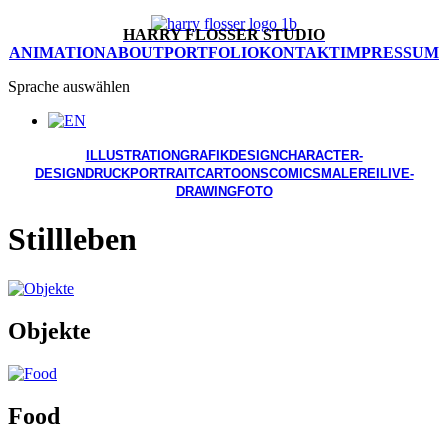
HARRY FLOSSER STUDIO
ANIMATION
ABOUT
PORTFOLIO
KONTAKT
IMPRESSUM
Sprache auswählen
ILLUSTRATION
GRAFIKDESIGN
CHARACTER-
DESIGN
DRUCK
PORTRAIT
CARTOONS
COMICS
MALEREI
LIVE-
DRAWING
FOTO
Stillleben
Objekte
Food